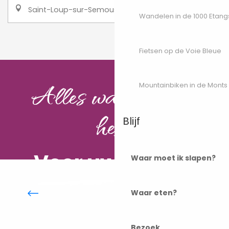
Saint-Loup-sur-Semouse
Wandelen in de 1000 Etang
1
2
❯
❯❯
Fietsen op de Voie Bleue
Alles wat je nodig
Mountainbiken in de Monts
hebt
Blijf
Voor uw verblijf
Waar moet ik slapen?
Openluchthotels
Waar eten?
Bezoek