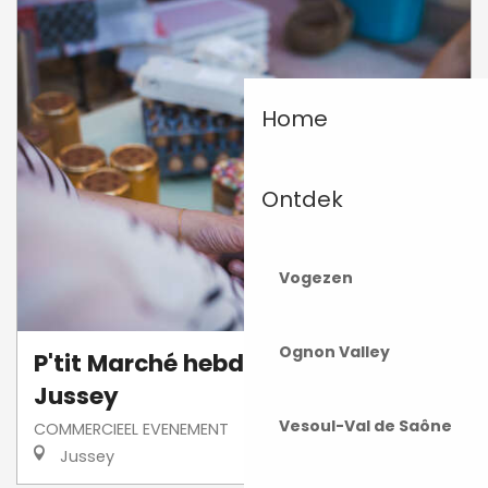
Home
Ontdek
Vogezen
Ognon Valley
P'tit Marché hebdomadaire de
Jussey
Vesoul-Val de Saône
COMMERCIEEL EVENEMENT
Jussey