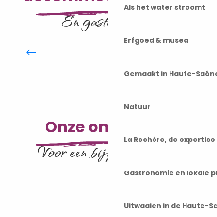
Als het water stroomt
En gastenkamers
Erfgoed & musea
Gîtes en gemeubileerde
accommodatie
Gemaakt in Haute-Saôn
Natuur
Onze ongewone
La Rochère, de expertis
Voor een bijzondere avond
Gastronomie en lokale 
Ongewone accommodatie
Uitwaaien in de Haute-S