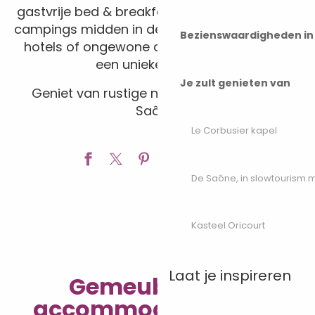
gastvrije bed & breakfasts, charmante gîtes,
campings midden in de natuur, comfortabele
Bezienswaardigheden i
hotels of ongewone accommodaties voor
een unieke ervaring.
Je zult genieten van
Geniet van rustige nachten in de Haute-
Saône!
Le Corbusier kapel
Ajouter a
De Saône, in slowtourism
Kasteel Oricourt
Laat je inspireren
Gemeubileerde
accommodatie, gîtes