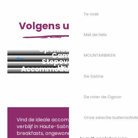
Te voet
Volgens uw wensen
Met de fiets
Openluchthotels
Campers
MOUNTAINBIKEN
Stopover gîtes
Hotels
Accommodatie met grote
De Saône
capaciteit
De rivier de Ognon
Onze selectie buitenactivit
Vind de ideale accommodatie voor uw
verblijf in Haute-Saône! Hotels, gîtes, bed &
breakfasts, ongewone of grootschalige