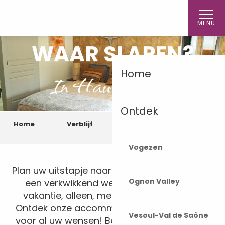
Aller
au
MENU
contenu
principal
WAAR SLAPEN?
Home
In Haute-Saône
Ontdek
Home
Verblijf
Waar moet ik slapen?
Vogezen
Plan uw uitstapje naar de Haute-Saône, voor
Ognon Valley
een verkwikkend weekend of een lange
vakantie, alleen, met familie of vrienden.
Ontdek onze accommodatiemogelijkheden
Vesoul-Val de Saône
voor al uw wensen! Bekijk onze selectie van