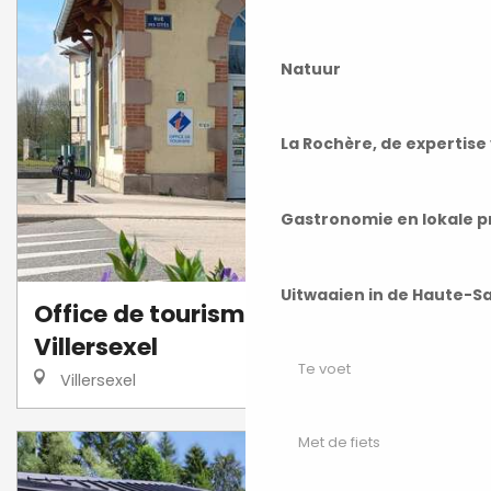
Natuur
La Rochère, de expertis
Gastronomie en lokale 
Uitwaaien in de Haute-S
Office de tourisme du Pays de
Villersexel
Te voet
Villersexel
Met de fiets