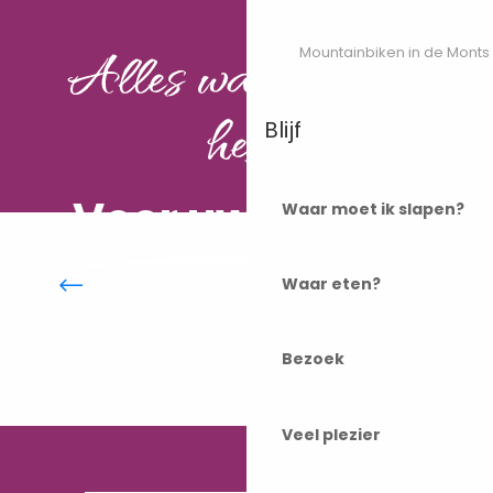
Alles wat je nodig
Mountainbiken in de Monts
hebt
Blijf
Voor uw verblijf
Waar moet ik slapen?
Vrije tijd
Waar eten?
Bezoek
Veel plezier