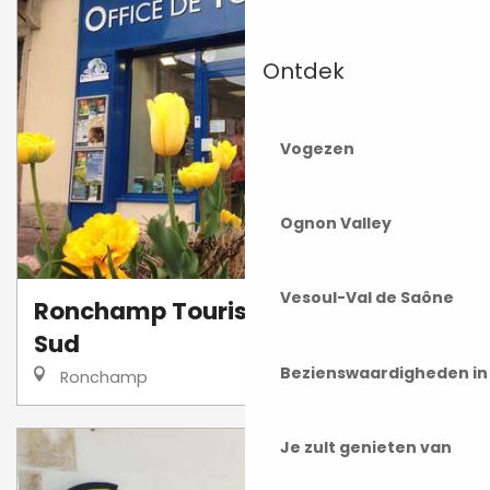
Ontdek
Vogezen
Ognon Valley
Vesoul-Val de Saône
Ronchamp Tourisme - Vosges du
Sud
Bezienswaardigheden i
Ronchamp
Je zult genieten van