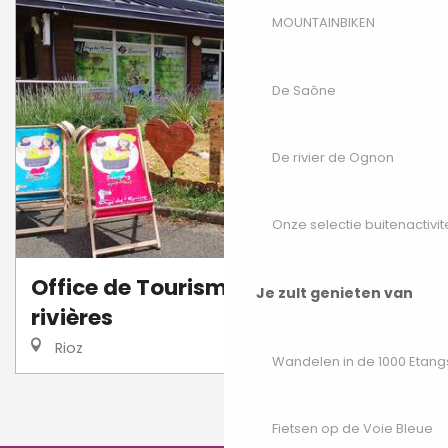
MOUNTAINBIKEN
De Saône
De rivier de Ognon
Onze selectie buitenactivit
Office de Tourisme au Pays des 7
Je zult genieten van
rivières
Rioz
Wandelen in de 1000 Etang
1
2
❯
❯❯
Fietsen op de Voie Bleue