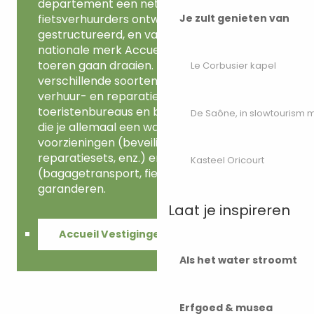
departement een netwerk van
fietsverhuurders ontwikkeld en
Je zult genieten van
gestructureerd, en vandaag is het
nationale merk Accueil Vélo op volle
toeren gaan draaien. Er zijn veel
Le Corbusier kapel
verschillende soorten accommodaties,
verhuur- en reparatiepunten,
toeristenbureaus en bezienswaardigheden,
De Saône, in slowtourism
die je allemaal een warm onthaal, speciale
voorzieningen (beveiligde fietsenstallingen,
reparatiesets, enz.) en allerlei diensten
Kasteel Oricourt
(bagagetransport, fietsen wassen, enz.)
garanderen.
Laat je inspireren
Accueil Vestigingen
Als het water stroomt
Erfgoed & musea