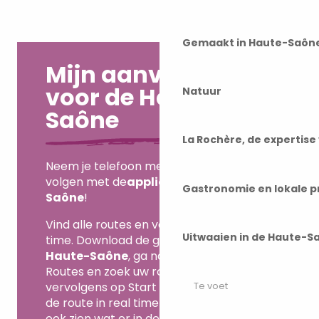
Gemaakt in Haute-Saôn
Mijn aanvraag
voor de Haute-
Natuur
Saône
La Rochère, de expertis
Neem je telefoon mee om je route live te
volgen met de
applicatie My Haute-
Gastronomie en lokale 
Saône
!
Vind alle routes en volg uw route in real
Uitwaaien in de Haute-S
time. Download de gratis app
Mijn
Haute-Saône
, ga naar Bezoeken >
Routes en zoek uw route in de lijst. Klik
vervolgens op Start om je voortgang op
Te voet
de route in real time te volgen. Je kunt
ook zien wat er in de omgeving te zien