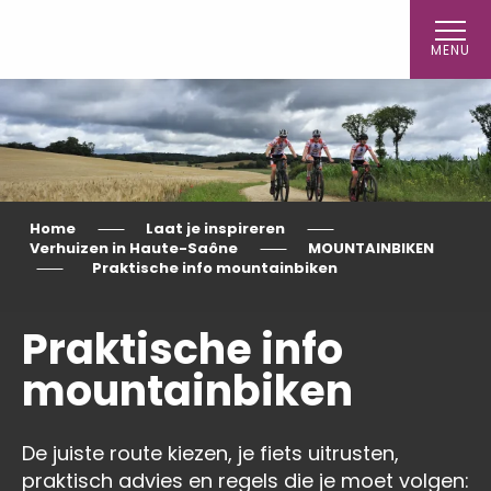
Aller
au
MENU
contenu
principal
Home
Laat je inspireren
Verhuizen in Haute-Saône
MOUNTAINBIKEN
Praktische info mountainbiken
Praktische info
mountainbiken
De juiste route kiezen, je fiets uitrusten,
praktisch advies en regels die je moet volgen: