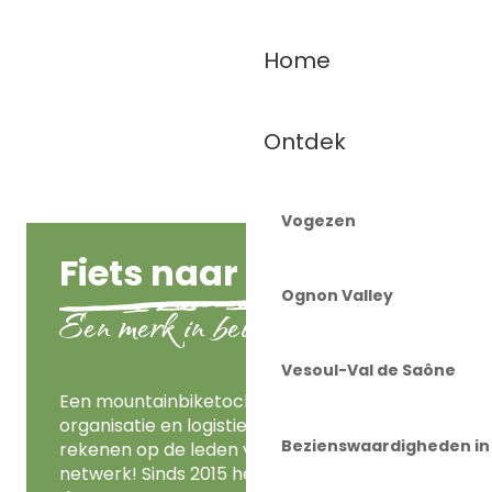
Home
Ontdek
Vogezen
Fiets naar huis
Ognon Valley
Een merk in beweging
Vesoul-Val de Saône
Een mountainbiketocht vraagt wat
organisatie en logistiek. Daarvoor kun je
Bezienswaardigheden i
rekenen op de leden van het Accueil Vélo
netwerk! Sinds 2015 heeft het