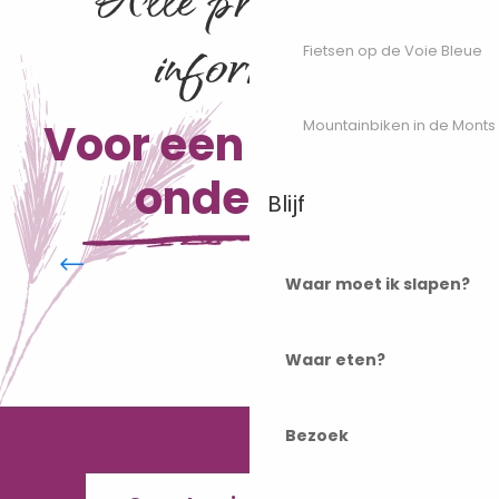
informatie
Fietsen op de Voie Bleue
Voor een vakantie
Mountainbiken in de Monts
onderweg
Blijf
Vestigingen met het label
Accueil Vélo
Waar moet ik slapen?
Waar eten?
Bezoek