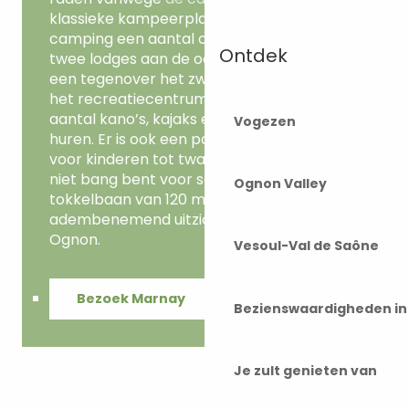
klassieke kampeerplaatsen biedt de
camping een aantal ongewone ervaringen:
Ontdek
twee lodges aan de oever van de rivier en
een tegenover het zwembad. Dan is er nog
het recreatiecentrum, waar je een groot
aantal kano’s, kajaks en peddels kunt
Vogezen
huren. Er is ook een parcours in de bomen
voor kinderen tot twaalf jaar. Tot slot, als je
niet bang bent voor sensatie, is er een
Ognon Valley
tokkelbaan van 120 meter voor een
adembenemend uitzicht over de rivier de
Ognon.
Vesoul-Val de Saône
Bezoek Marnay
Bezienswaardigheden i
Je zult genieten van