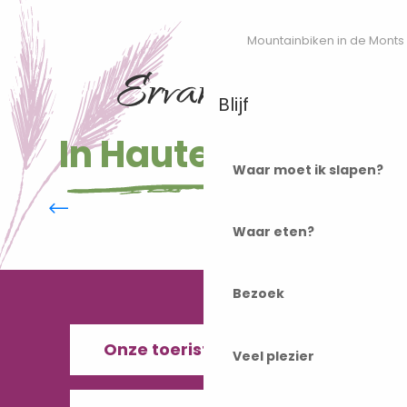
Mountainbiken in de Monts
Ervaringen
Blijf
In Haute-Saône
Waar moet ik slapen?
La Voie Bleue
Waar eten?
Bezoek
Onze toeristenbureaus
Veel plezier