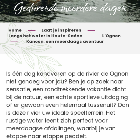
Gedurende meerdere dagen
Home
Laat je inspireren
Langs het water in Haute-Saône
L’Ognon
Kanoën: een meerdaags avontuur
Is één dag kanovaren op de rivier de Ognon
niet genoeg voor jou? Ben je op zoek naar
sensatie, een rondtrekkende vakantie dicht
bij de natuur, een echte sportieve uitdaging
of er gewoon even helemaal tussenuit? Dan
is deze rivier uw ideale speelterrein. Het
rustige water leent zich perfect voor
meerdaagse afdalingen, waarbij je van
etappe naar etappe peddelt.