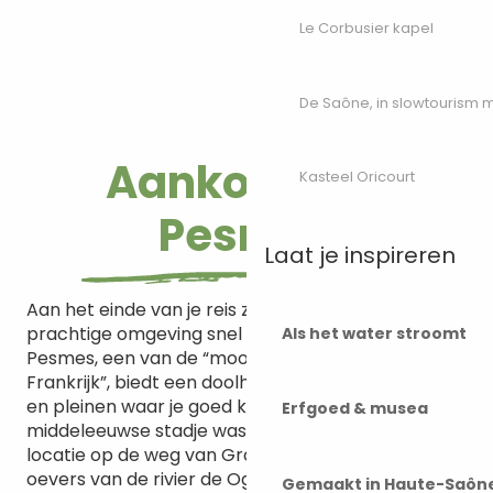
Le Corbusier kapel
De Saône, in slowtourism
Aankomst in
Kasteel Oricourt
Pesmes
Laat je inspireren
Aan het einde van je reis zullen Pesmes en zijn
prachtige omgeving snel alle pijn wegvagen.
Als het water stroomt
Pesmes, een van de “mooiste dorpen van
Frankrijk”, biedt een doolhof van smalle straatjes
en pleinen waar je goed kunt verdwalen. Dit
Erfgoed & musea
middeleeuwse stadje was ooit een strategische
locatie op de weg van Gray naar Dole. Langs de
oevers van de rivier de Ognon herinneren de
Gemaakt in Haute-Saôn