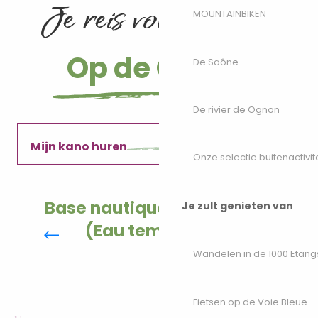
Je reis voorbereiden
MOUNTAINBIKEN
Op de Ognon
De Saône
De rivier de Ognon
Mijn kano huren
Onze selectie buitenactivit
Raadpleeg de kanogids
Base nautique de Cromary
Je zult genieten van
(Eau temps libre)
Verken de omgeving
Wandelen in de 1000 Etang
Fietsen op de Voie Bleue