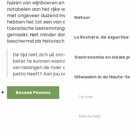
huizen van wijnboeren en de woningen van
notabelen aan het rijke wijnverleden van dit dorp
met ongeveer duizend inwoners. Al deze troeven
Natuur
hebben het tot een van de belangrijkste
toeristische bestemmingen in de Haute-Saône
gemaakt. Niet minder dan tien gebouwen zijn
La Rochère, de expertis
beschermd als historisch monument.
De tijd rekt zich uit om elk moment van rust
Gastronomie en lokale 
beter te kunnen waarderen. Wie weet welke
verrassingen de rivier de Ognon voor je in
petto heeft? Aan jou om ze te ontdekken!
Uitwaaien in de Haute-S
Bezoek Pesmes
Te voet
Met de fiets