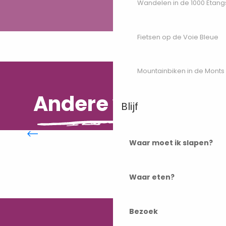
Wandelen in de 1000 Etang
Fietsen op de Voie Bleue
Mountainbiken in de Monts
Andere wensen
Blijf
Stadswandelingen
Waar moet ik slapen?
Waar eten?
Bezoek