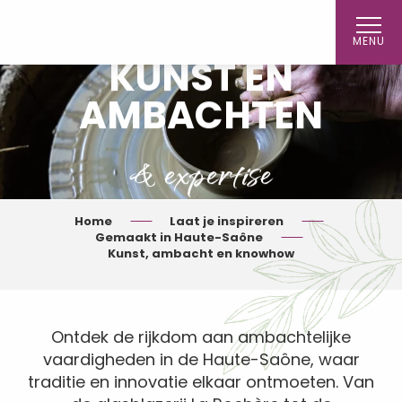
Aller
au
MENU
contenu
KUNST EN
principal
AMBACHTEN
& expertise
Home
Laat je inspireren
Gemaakt in Haute-Saône
Kunst, ambacht en knowhow
Ontdek de rijkdom aan ambachtelijke
vaardigheden in de Haute-Saône, waar
traditie en innovatie elkaar ontmoeten. Van