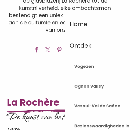
de glasblazerij La Rochère tot de
kunstnijverheid, elke ambachtsman
bestendigt een uniek erfgoed dat bijdraagt
aan de culturele en economische diversiteit
Home
van onze regio.
Ajouter a
Ontdek
Vogezen
Ognon Valley
La Rochère
Vesoul-Val de Saône
De kunst van het glasblazen sinds
1475
Bezienswaardigheden i