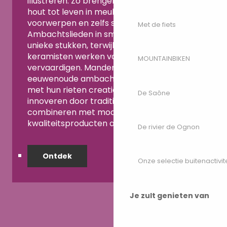
illustreren. Zo brengen meubelmakers
hout tot leven in meubels, decoratieve
voorwerpen en zelfs speelgoed.
Met de fiets
Ambachtslieden in smeedijzer creëren
unieke stukken, terwijl pottenbakkers en
keramisten werken van fijn vakmanschap
MOUNTAINBIKEN
vervaardigen. Mandenmakers zetten een
eeuwenoude ambachtelijke traditie voort
met hun rieten creaties, en zeepmakers
De Saône
innoveren door traditionele technieken te
combineren met moderniteit om
kwaliteitsproducten aan te bieden.
De rivier de Ognon
Ontdek
Onze selectie buitenactivit
Je zult genieten van