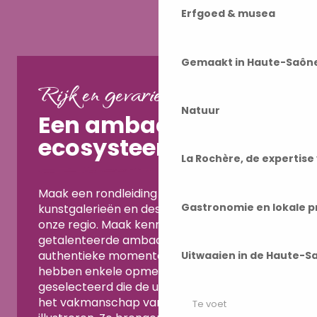
Erfgoed & musea
Gemaakt in Haute-Saôn
Rijk en gevarieerd
Natuur
Een ambachtelijk
ecosysteem
La Rochère, de expertis
Maak een rondleiding langs de ateliers,
Gastronomie en lokale 
kunstgalerieën en designermarkten in
onze regio. Maak kennis met deze
getalenteerde ambachtslieden en deel
authentieke momenten met hen. We
Uitwaaien in de Haute-S
hebben enkele opmerkelijke vaardigheden
geselecteerd die de uitmuntendheid van
het vakmanschap van de Haute-Saône
Te voet