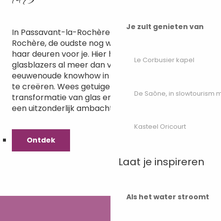
Je zult genieten van
In Passavant-la-Rochère opent de glasblazerij La
Rochère, de oudste nog werkende in Frankrijk,
haar deuren voor je. Hier houden meester-
Le Corbusier kapel
glasblazers al meer dan vijf eeuwen lang hun
eeuwenoude knowhow in ere door unieke stukken
te creëren. Wees getuige van de magie van de
De Saône, in slowtourism
transformatie van glas en ontdek het erfgoed van
een uitzonderlijk ambacht.
Kasteel Oricourt
Ontdek
Laat je inspireren
Als het water stroomt