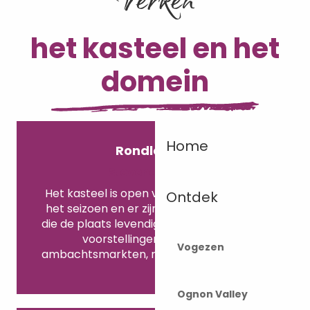
het kasteel en het
domein
Home
Rondleiding
& evenementen
Het kasteel is open voor rondleidingen in
Ontdek
het seizoen en er zijn veel evenementen
die de plaats levendig houden: concerten,
voorstellingen, boeren- en
Vogezen
ambachtsmarkten, rommelmarkten, enz.
Ognon Valley