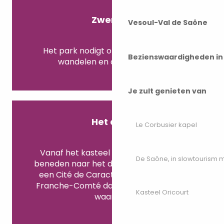
Zwerven
Vesoul-Val de Saône
In het park
Het park nodigt ondertussen uit tot
Bezienswaardigheden i
wandelen en contemplatie.
Je zult genieten van
Het dorp
Le Corbusier kapel
van Ray-sur-Saône
Vanaf het kasteel leidt een pad naar
De Saône, in slowtourism
beneden naar het dorp Ray-sur-Saône,
een Cité de Caractère in Bourgogne-
Franche-Comté dat zeker een bezoek
Kasteel Oricourt
waard is!