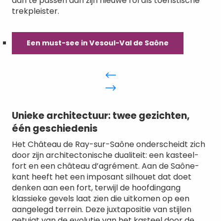
aan te passen aan zijn nieuwe rol als toeristische
trekpleister.
Een must-see in Vesoul-Val de Saône
Unieke architectuur: twee gezichten,
één geschiedenis
Het Château de Ray-sur-Saône onderscheidt zich
door zijn architectonische dualiteit: een kasteel-
fort en een château d’agrément. Aan de Saône-
kant heeft het een imposant silhouet dat doet
denken aan een fort, terwijl de hoofdingang
klassieke gevels laat zien die uitkomen op een
aangelegd terrein. Deze juxtapositie van stijlen
getuigt van de evolutie van het kasteel door de