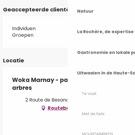
Geaccepteerde clientèles
Natuur
Individuen
La Rochère, de expertis
Groepen
Gastronomie en lokale 
Locatie
Uitwaaien in de Haute-S
Woka Marnay - parcours dans les
arbres
Te voet
2 Route de Besancon, 70150 Marnay
Routebeschrijving
Met de fiets
MOUNTAINBIKEN