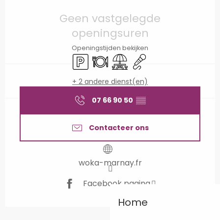
Openingstijden en contactgegevens
Geen vastgelegde
openingsuren
Openingstijden bekijken
Parkeerplaats
Restaurant
Picknickplaats
Animatie
+ 2 andere dienst(en)
07 66 90 50
▒▒
Contacteer ons
woka-marnay.fr
Facebook pagina
Home