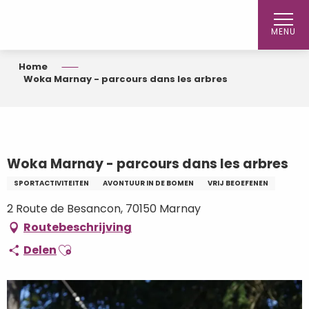
Aller
au
MENU
contenu
principal
Home
Woka Marnay - parcours dans les arbres
Woka Marnay - parcours dans les arbres
SPORTACTIVITEITEN
AVONTUUR IN DE BOMEN
VRIJ BEOEFENEN
2 Route de Besancon, 70150 Marnay
Routebeschrijving
Ajouter aux favoris
Delen