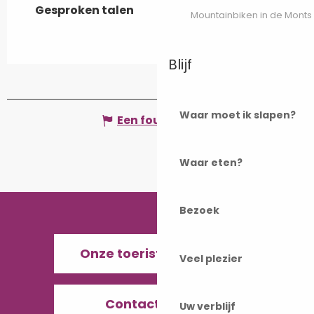
Gesproken talen
Gesproken talen
Mountainbiken in de Monts
Blijf
Waar moet ik slapen?
Een fout melden
Waar eten?
Bezoek
Onze toeristenbureaus
Veel plezier
Contacteer ons
Uw verblijf