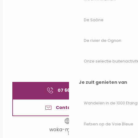
De Saône
De rivier de Ognon
Onze selectie buitenactivit
Je zult genieten van
07 66 90 50
▒▒
Wandelen in de 1000 Etang
Contacteer ons
Fietsen op de Voie Bleue
woka-marnay.fr