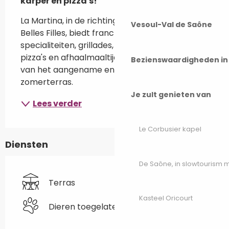
karper en pizza's!
La Martina, in de richting van de Planche des 
Vesoul-Val de Saône
Belles Filles, biedt franc-comtois 
specialiteiten, grillades, gebakken karper, 
pizza's en afhaalmaaltijden. U kunt genieten 
Bezienswaardigheden i
van het aangename en schaduwrijke 
zomerterras.
Je zult genieten van
Lees verder
Le Corbusier kapel
Diensten
De Saône, in slowtourism
Terras
Kasteel Oricourt
Dieren toegelaten