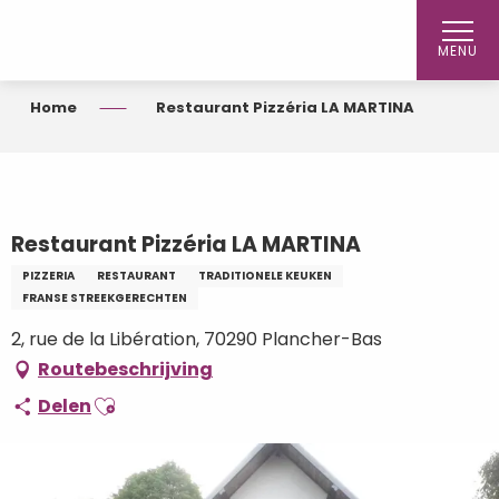
Aller
au
MENU
contenu
principal
Home
Restaurant Pizzéria LA MARTINA
Restaurant Pizzéria LA MARTINA
PIZZERIA
RESTAURANT
TRADITIONELE KEUKEN
FRANSE STREEKGERECHTEN
2, rue de la Libération, 70290 Plancher-Bas
Routebeschrijving
Ajouter aux favoris
Delen