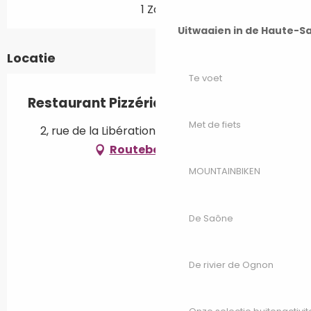
1 Zaal
Uitwaaien in de Haute-S
Locatie
Te voet
Restaurant Pizzéria LA MARTINA
Met de fiets
2, rue de la Libération, 70290 Plancher-Bas
Routebeschrijving
MOUNTAINBIKEN
De Saône
De rivier de Ognon