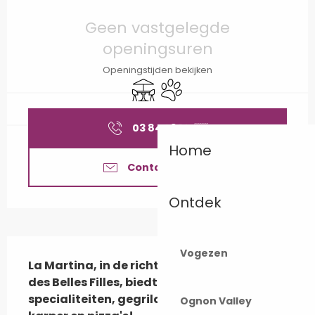
Openingstijden en contactgegevens
Geen vastgelegde
openingsuren
Openingstijden bekijken
Terras
Dieren toegelaten
03 84 23 10
▒▒
Home
Contacteer ons
Ontdek
Beschrijving
Vogezen
La Martina, in de richting van de Planche 
des Belles Filles, biedt u franc-comtois 
specialiteiten, gegrild vlees, gebakken 
Ognon Valley