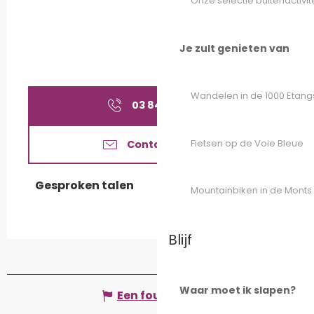
Onze selectie buitenactivit
Je zult genieten van
Wandelen in de 1000 Etang
03 84 23 10
▒▒
Fietsen op de Voie Bleue
Contacteer ons
Gesproken talen
Gesproken talen
Mountainbiken in de Monts
Blijf
Waar moet ik slapen?
Een fout melden