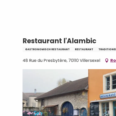
Aller
Home
Restaurant l'Alambic
au
contenu
principal
Restaurant l'Alambic
GASTRONOMISCH RESTAURANT
RESTAURANT
TRADITIONE
48 Rue du Presbytère, 70110 Villersexel
Ro