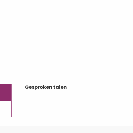
Gesproken talen
Gesproken talen