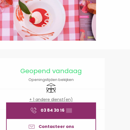
Openingstijden en cont
Geopend vandaag
Openingstijden bekijken
Terras
+ 1 andere dienst(en)
03 84 30 16
▒▒
Contacteer ons