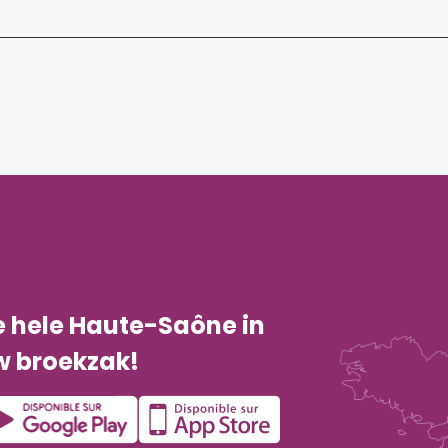
e hele Haute-Saône in
w broekzak!