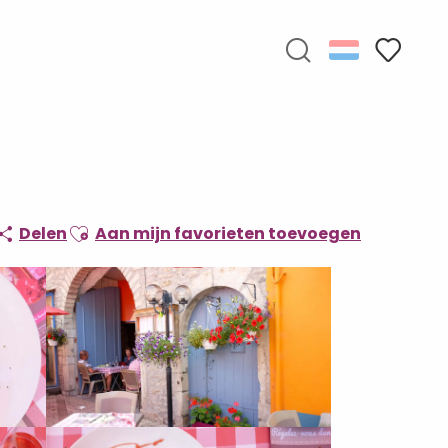
Zoek op
Voir les f
Ajouter aux favoris
Delen
Aan mijn favorieten toevoegen