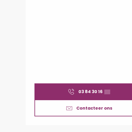
03 84 30 16
▒▒
Contacteer ons