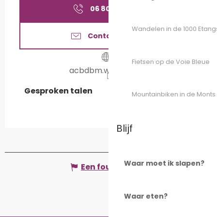
06 80 88 24
▒▒
Wandelen in de 1000 Etang
Contacteer ons
Fietsen op de Voie Bleue
acbdbm.wixsite.com
Gesproken talen
Gesproken talen
Mountainbiken in de Monts
Blijf
Waar moet ik slapen?
Een fout melden
Waar eten?