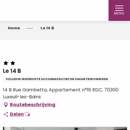
Aller
au
MENU
contenu
principal
Home
Le 14 B
Le 14 B
VOLLEDIG INGERICHTE ACCOMMODATIES EN VAKANTIEWONINGEN
14 B Rue Gambetta, Appartement n°16 RDC, 70300
Luxeuil-les-Bains
Routebeschrijving
Ajouter aux favoris
Delen