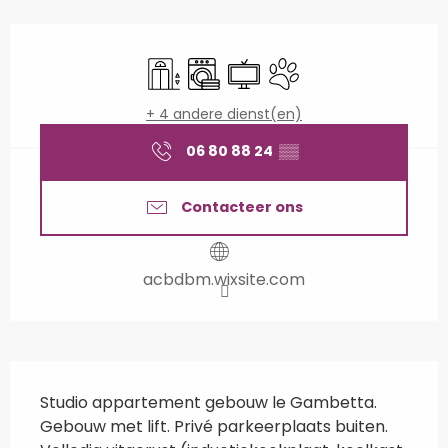
Openingstijden en contactgegevens
Lift
Wasmachine
Televisie
Dieren toegelaten
+ 4 andere dienst(en)
06 80 88 24
▒▒
Contacteer ons
acbdbm.wixsite.com
Beschrijving
Studio appartement gebouw le Gambetta. 
Gebouw met lift. Privé parkeerplaats buiten. 