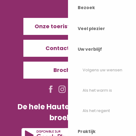
Bezoek
Onze toeristenbureaus
Veel plezier
Contacteer ons
Uw verblijf
Brochures
Volgens uw wensen
Als het warm is
De hele Haute-Saône in uw
Als het regent
broekzak!
Praktijk