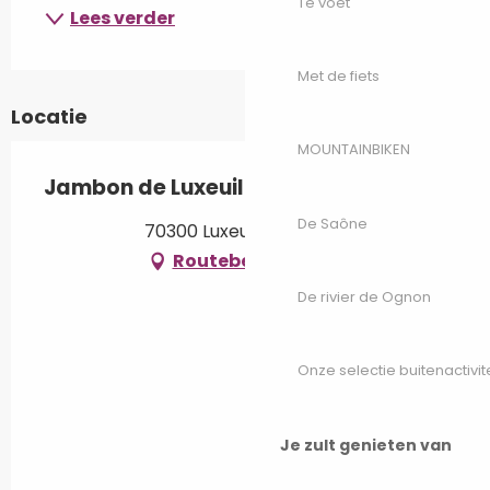
Te voet
Lees verder
Met de fiets
Locatie
MOUNTAINBIKEN
Jambon de Luxeuil
De Saône
70300 Luxeuil-les-Bains
Routebeschrijving
De rivier de Ognon
Onze selectie buitenactivit
Je zult genieten van