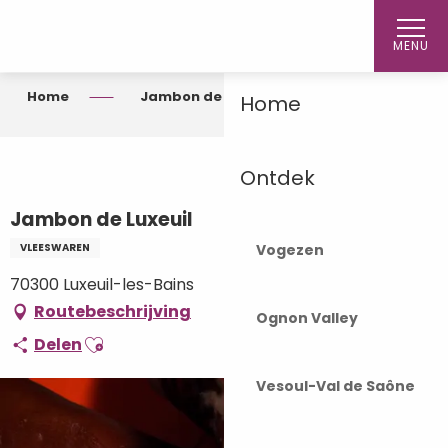
Aller
au
MENU
contenu
principal
Home
Jambon de Luxeuil
Home
Ontdek
Jambon de Luxeuil
Vogezen
VLEESWAREN
70300 Luxeuil-les-Bains
Routebeschrijving
Ognon Valley
Ajouter aux favoris
Delen
Vesoul-Val de Saône