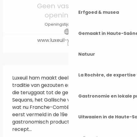
Geen vastgelegde
Erfgoed & musea
openingsuren
Openingstijden bekijken
Gemaakt in Haute-Saôn
www.luxeuil-vosges-sud.fr
Natuur
Beschrijving
La Rochère, de expertis
Luxeuil ham maakt deel uit van de Comté 
traditie van gezouten en gerookte producten, 
die teruggaat tot de gebruiken van de 
Gastronomie en lokale 
Sequans, het Gallische volk dat zich vestigde in 
wat nu Franche-Comté is. Het werd voor het 
eerst vermeld in de 19e eeuw. Als 
Uitwaaien in de Haute-S
gastronomisch product volgt het een strikt 
recept...