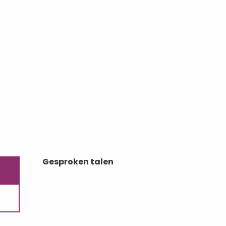
Gesproken talen
Gesproken talen