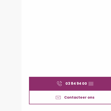
03 84 94 00
▒▒
Contacteer ons