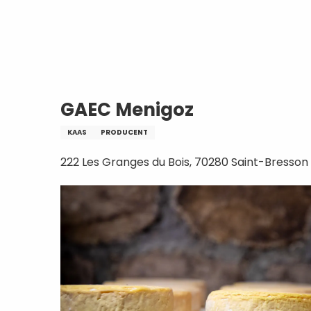
Aller
Home
GAEC Menigoz
au
contenu
principal
GAEC Menigoz
KAAS
PRODUCENT
222 Les Granges du Bois, 70280 Saint-Bresson