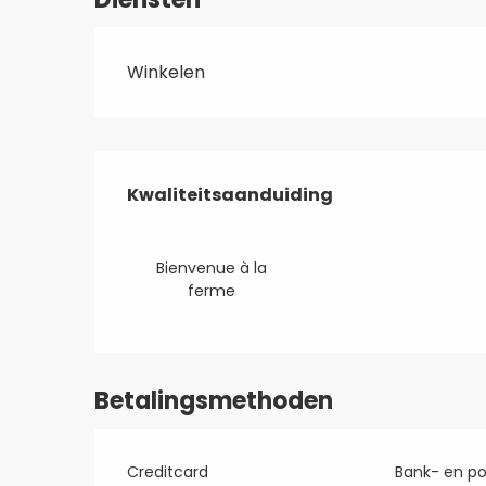
Winkelen
Dienstverlening
Kwaliteitsaanduiding
Kwaliteitsaanduiding
Bienvenue à la
ferme
Betalingsmethoden
Creditcard
Bank- en p