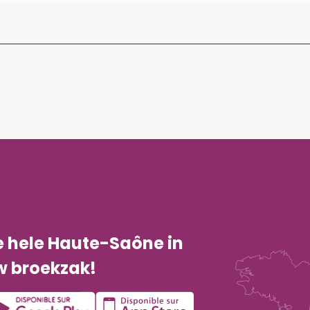
e hele Haute-Saône in
w broekzak!