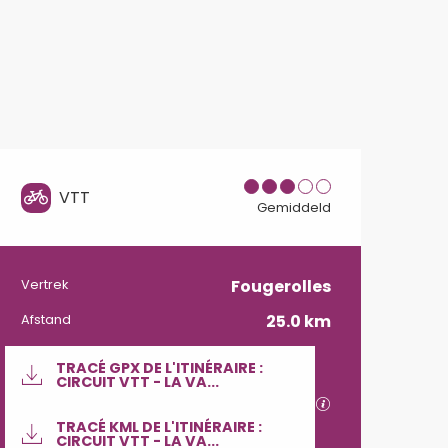
VTT
Gemiddeld
Praktische informatie
Fougerolles
Vertrek
25.0 km
Afstand
Documentatie
TRACÉ GPX DE L'ITINÉRAIRE :
CIRCUIT VTT - LA VA...
Met GPX / KML-
TRACÉ KML DE L'ITINÉRAIRE :
CIRCUIT VTT - LA VA...