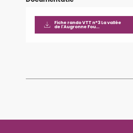
Fiche rando VTT n°3 La vallée
de l'Augronne Fou...