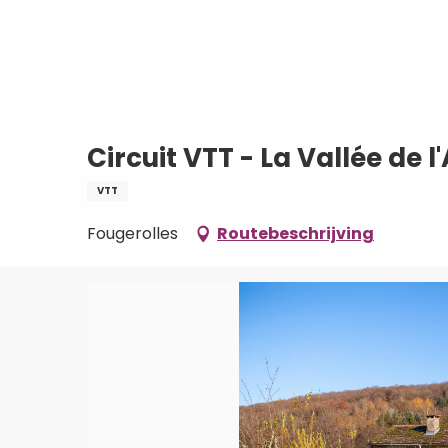
Aller
Home
Circuit VTT - La Vallée de l'Augro
au
contenu
principal
Circuit VTT - La Vallée de 
VTT
Fougerolles
Routebeschrijving