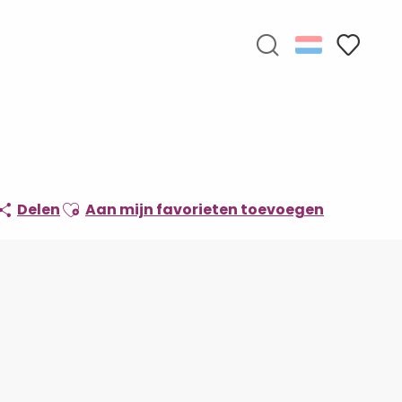
Zoek op
Voir les f
Ajouter aux favoris
Delen
Aan mijn favorieten toevoegen