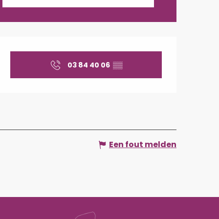
Openingstijden en cont
03 84 40 06
▒▒
Een fout melden