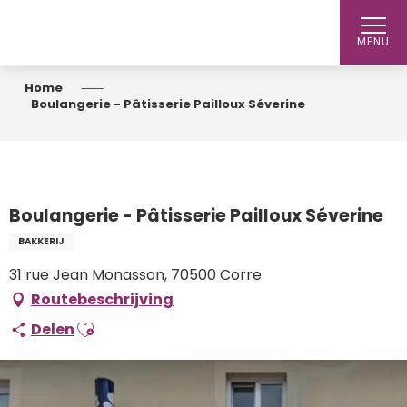
Aller
au
MENU
contenu
principal
Home
Boulangerie - Pâtisserie Pailloux Séverine
Boulangerie - Pâtisserie Pailloux Séverine
BAKKERIJ
31 rue Jean Monasson, 70500 Corre
Routebeschrijving
Ajouter aux favoris
Delen