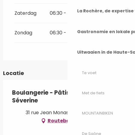
La Rochère, de expertis
Zaterdag
06:30 - 12:30
15:30 - 19:00
Gastronomie en lokale 
Zondag
06:30 - 12:30
15:30 - 19:00
Uitwaaien in de Haute-S
Locatie
Te voet
Boulangerie - Pâtisserie Pailloux
Met de fiets
Séverine
31 rue Jean Monasson, 70500 Corre
MOUNTAINBIKEN
Routebeschrijving
De Saône