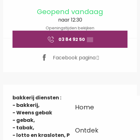
Openingstijden en contactgegevens
Geopend vandaag
naar 12:30
Openingstijden bekijken
03 84 92 50
▒▒
Facebook pagina
Beschrijving
bakkerij diensten :

- bakkerij,

Home
- Weens gebak

- gebak,

- tabak,

Ontdek
- lotto en krasloten, PMU,
