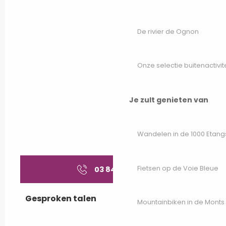
De rivier de Ognon
Onze selectie buitenactivit
Je zult genieten van
Wandelen in de 1000 Etang
Fietsen op de Voie Bleue
03 84 92 50
▒▒
Gesproken talen
Gesproken talen
Mountainbiken in de Monts