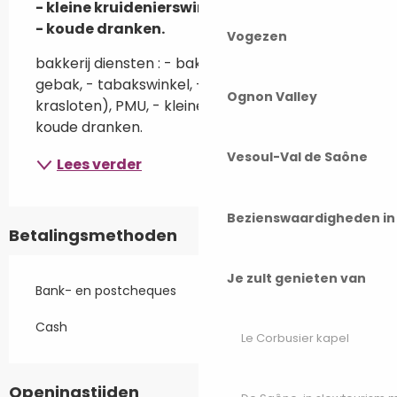
- kleine kruidenierswinkel,

- koude dranken.
Vogezen
bakkerij diensten : - bakkerij, - Weens gebak - 
gebak, - tabakswinkel, - FDJ (loterij en 
Ognon Valley
krasloten), PMU, - kleine kruidenierswinkel, - 
koude dranken.
Vesoul-Val de Saône
Lees verder
Bezienswaardigheden i
Betalingsmethoden
Je zult genieten van
Bank- en postcheques
Cash
Le Corbusier kapel
Openingstijden