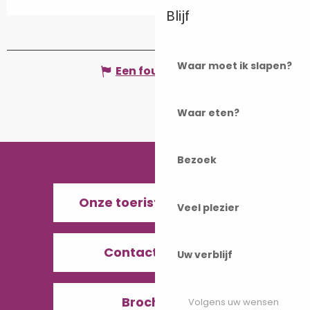
Blijf
Waar moet ik slapen?
Een fout melden
Waar eten?
Bezoek
Onze toeristenbureaus
Veel plezier
Contacteer ons
Uw verblijf
Brochures
Volgens uw wensen